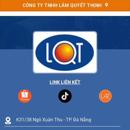
CÔNG TY TNHH LÂM QUYẾT THỊNH
LINK LIÊN KẾT
K31/38 Ngô Xuân Thu - TP. Đà Nẵng