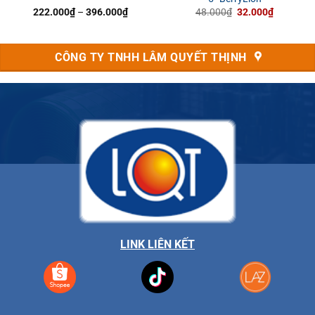
Khoảng
Giá
Giá
222.000
₫
–
396.000
₫
48.000
₫
32.000
₫
giá:
gốc
hiện
từ
là:
tại
222.000₫
48.000₫.
là:
₫.
đến
32.000₫.
CÔNG TY TNHH LÂM QUYẾT THỊNH
396.000₫
LINK LIÊN KẾT