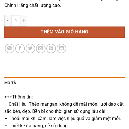
Chính Hãng chất lượng cao.
Kìm Bấm COS Dây Điện Đa Năng BerryLion số lượng
THÊM VÀO GIỎ HÀNG
MÔ TẢ
+++Thông tin:
– Chất liệu: Thép mangan, không dễ mài mòn, lưỡi dao cắt
sắc bén, đẹp. Bền bỉ cho thời gian sử dụng lâu dài.
– Thoải mái khi cầm, làm việc hiệu quả và giảm mệt mỏi.
– Thiết kế đa năng, dễ sử dụng.