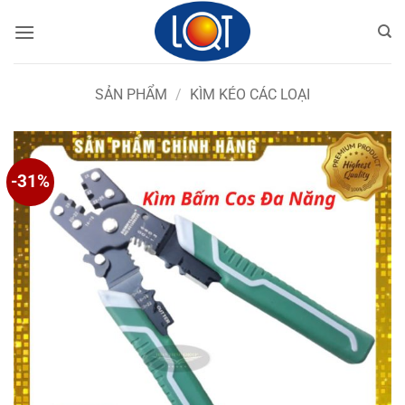
Bỏ
qua
nội
dung
SẢN PHẨM
/
KÌM KÉO CÁC LOẠI
-31%