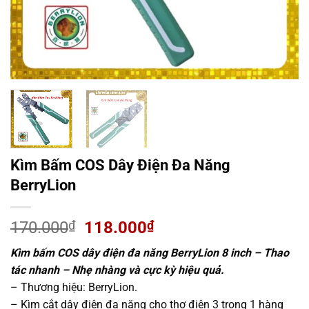
Kìm Bấm COS Dây Điện Đa Năng
BerryLion
Giá
Giá
170.000
₫
118.000
₫
gốc
hiện
Kìm bấm COS dây điện đa năng BerryLion 8 inch – Thao
là:
tại
tác nhanh – Nhẹ nhàng và cực kỳ hiệu quả.
170.000₫.
là:
– Thương hiệu: BerryLion.
118.000₫.
– Kìm cắt dây điện đa năng cho thợ điện 3 trong 1 hàng