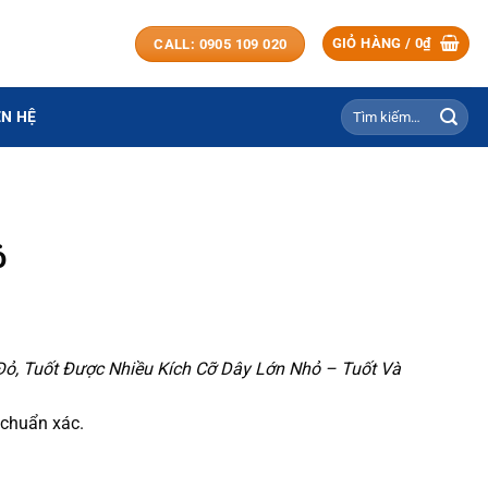
GIỎ HÀNG /
0
₫
CALL: 0905 109 020
Tìm
ÊN HỆ
kiếm:
ỏ
ỏ, Tuốt Được Nhiều Kích Cỡ Dây Lớn Nhỏ – Tuốt Và
 chuẩn xác.