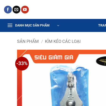
Bỏ
qua
nội
dung
TRA
DANH MỤC SẢN PHẨM
SẢN PHẨM
/
KÌM KÉO CÁC LOẠI
-33%