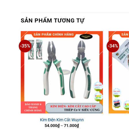
SẢN PHẨM TƯƠNG TỰ
-35%
-34%
Kìm Điện Kìm Cắt Wuynn
Khoảng
54.000
₫
–
71.000
₫