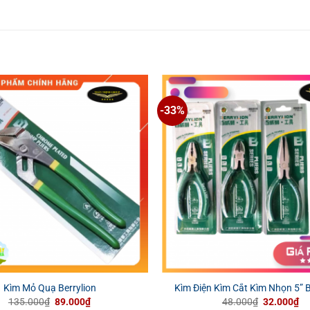
-33%
Kìm Mỏ Quạ Berrylion
Kìm Điện Kìm Cắt Kìm Nhọn 5” 
Giá
Giá
Giá
Gi
135.000
₫
89.000
₫
48.000
₫
32.000
₫