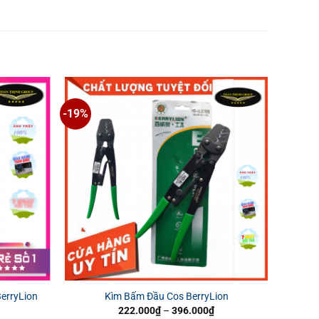
-19%
BerryLion
Kìm Bấm Đầu Cos BerryLion
á
Khoảng
222.000
₫
–
396.000
₫