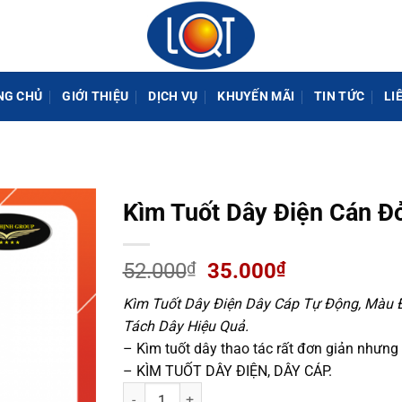
NG CHỦ
GIỚI THIỆU
DỊCH VỤ
KHUYẾN MÃI
TIN TỨC
LI
Kìm Tuốt Dây Điện Cán Đ
Giá
Giá
52.000
₫
35.000
₫
gốc
hiện
Kìm Tuốt Dây Điện Dây Cáp Tự Động, Màu Đ
là:
tại
Tách Dây Hiệu Quả.
52.000₫.
là:
– Kìm tuốt dây thao tác rất đơn giản nhưng
35.000₫.
– KÌM TUỐT DÂY ĐIỆN, DÂY CÁP.
Kìm Tuốt Dây Điện Cán Đỏ số lượng