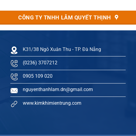
gốc
hiện
gốc
hi
là:
tại
là:
tại
135.000₫.
là:
48.000₫.
là:
89.000₫.
32
CÔNG TY TNHH LÂM QUYẾT THỊNH
K31/38 Ngô Xuân Thu - TP. Đà Nẵng
(0236) 3707212
0905 109 020
nguyenthanhlam.dn@gmail.com
www.kimkhimientrung.com