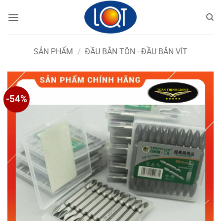
Bỏ
qua
nội
dung
SẢN PHẨM
/
ĐẦU BẮN TÔN - ĐẦU BẮN VÍT
-54%