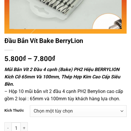
Đầu Bắn Vít Bake BerryLion
Khoảng
5.800
₫
–
7.800
₫
giá:
Mũi Bắn Vít 2 Đầu 4 cạnh (Bake) PH2 Hiệu BERRYLION
từ
Kích Cỡ 65mm Và 100mm, Thép Hợp Kim Cao Cấp Siêu
5.800₫
Bền.
đến
– Hộp 10 mũi bắn vít 2 đầu 4 cạnh PH2 Berrylion cao cấp
7.800₫
gồm 2 loại : 65mm và 100mm tùy khách hàng lựa chọn.
Kích Thước
Đầu Bắn Vít Bake BerryLion số lượng