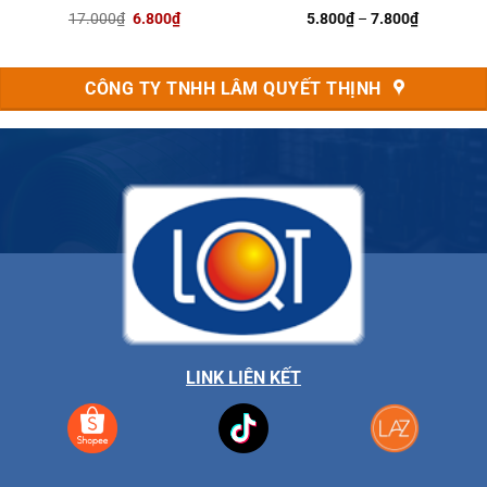
Giá
Giá
Khoảng
17.000
₫
6.800
₫
5.800
₫
–
7.800
₫
gốc
hiện
giá:
là:
tại
từ
17.000₫.
là:
5.800₫
6.800₫.
đến
CÔNG TY TNHH LÂM QUYẾT THỊNH
₫
7.800₫
LINK LIÊN KẾT