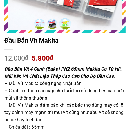
Đầu Bắn Vít Makita
Giá
Giá
12.000
₫
5.800
₫
gốc
hiện
Đầu Bắn Vít 4 Cạnh (Bake) PH2 65mm Makita Có Từ Hít,
là:
tại
Mũi bắn Vít Chất Liệu Thép Cao Cấp Cho Độ Bền Cao.
12.000₫.
là:
– Mũi Vít Makita công nghệ Nhật Bản.
5.800₫.
– Chất liệu thép cao cấp cho tuổi thọ sử dụng bền cao hơn
mũi vít thông thường.
– Mũi Vit Makita đảm bảo khi các bác thợ dùng máy có lỡ
tay chỉnh máy mạnh thì mũi vít cũng như đầu vít sẽ không
bị toè hay toét đầu.
– Chiều dài : 65mm