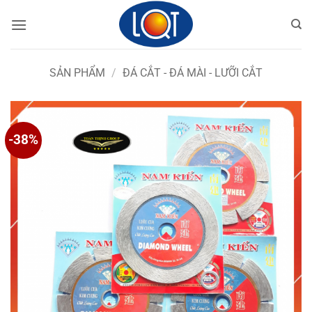
Bỏ
qua
nội
dung
SẢN PHẨM
/
ĐÁ CẮT - ĐÁ MÀI - LƯỠI CẮT
-38%