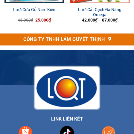
Lưỡi Cắt Cạch Đa Năng
Lưỡi Cưa Gỗ Nam Kiến
Omega
Giá
Giá
Khoảng
43.000
₫
25.000
₫
42.000
₫
–
87.000
₫
gốc
hiện
giá:
là:
tại
từ
43.000₫.
là:
42.000₫
₫.
25.000₫.
đến
CÔNG TY TNHH LÂM QUYẾT THỊNH
87.000₫
LINK LIÊN KẾT