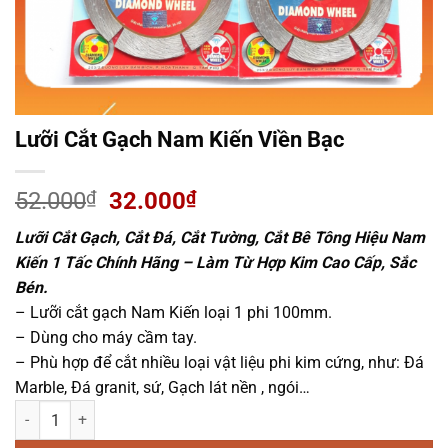
Lưỡi Cắt Gạch Nam Kiến Viền Bạc
Giá
Giá
52.000
₫
32.000
₫
gốc
hiện
Lưỡi Cắt Gạch, Cắt Đá, Cắt Tường, Cắt Bê Tông Hiệu Nam
là:
tại
Kiến 1 Tấc Chính Hãng – Làm Từ Hợp Kim Cao Cấp, Sắc
52.000₫.
là:
Bén.
32.000₫.
– Lưỡi cắt gạch Nam Kiến loại 1 phi 100mm.
– Dùng cho máy cầm tay.
– Phù hợp để cắt nhiều loại vật liệu phi kim cứng, như: Đá
Marble, Đá granit, sứ, Gạch lát nền , ngói…
Lưỡi Cắt Gạch Nam Kiến Viền Bạc số lượng