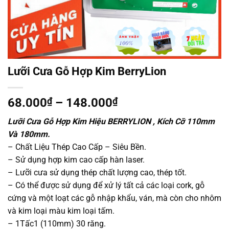
Lưỡi Cưa Gỗ Hợp Kim BerryLion
Khoảng
68.000
₫
–
148.000
₫
giá:
Lưỡi Cưa Gỗ Hợp Kim Hiệu BERRYLION , Kích Cỡ 110mm
từ
Và 180mm.
68.000₫
– Chất Liệu Thép Cao Cấp – Siêu Bền.
đến
– Sử dụng hợp kim cao cấp hàn laser.
148.000₫
– Lưỡi cưa sử dụng thép chất lượng cao, thép tốt.
– Có thể được sử dụng để xử lý tất cả các loại cork, gỗ
cứng và một loạt các gỗ nhập khẩu, ván, mà còn cho nhôm
và kim loại màu kim loại tấm.
– 1Tấc1 (110mm) 30 răng.