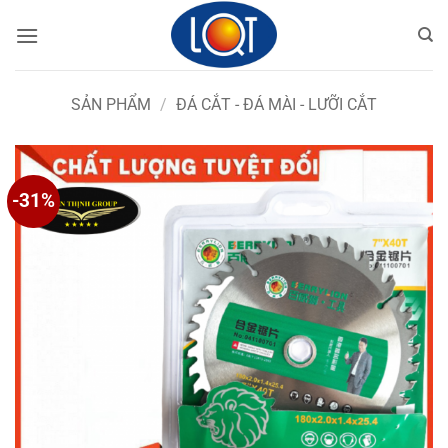
Bỏ
qua
nội
dung
SẢN PHẨM
/
ĐÁ CẮT - ĐÁ MÀI - LƯỠI CẮT
-31%