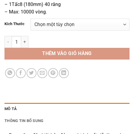
– 1Tấc8 (180mm) 40 răng
– Max: 10000 vòng.
Kích Thước
Lưỡi Cưa Gỗ Hợp Kim BerryLion số lượng
THÊM VÀO GIỎ HÀNG
MÔ TẢ
THÔNG TIN BỔ SUNG