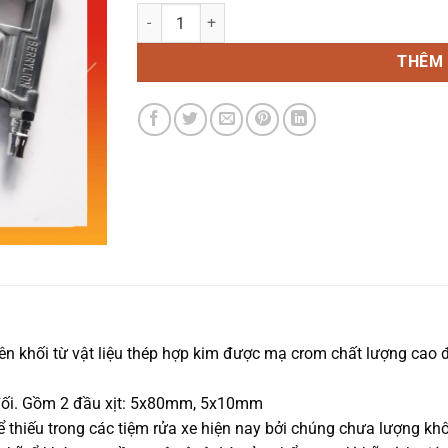
Súng Xì Khô BerryLion - Súng Hơi số lượng
THÊM 
n khối từ vật liệu thép hợp kim được mạ crom chất lượng cao đ
đối. Gồm 2 đầu xịt: 5x80mm, 5x10mm
 thiếu trong các tiệm rửa xe hiện nay bởi chúng chưa lượng khôn