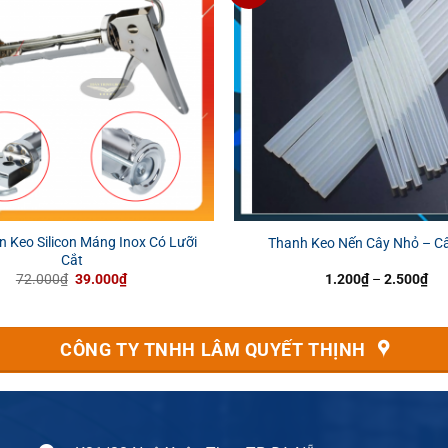
 Keo Silicon Máng Inox Có Lưỡi
Thanh Keo Nến Cây Nhỏ – C
Cắt
Giá
Giá
Kh
72.000
₫
39.000
₫
1.200
₫
–
2.500
₫
gốc
hiện
giá
là:
tại
từ
72.000₫.
là:
1.
39.000₫.
đế
CÔNG TY TNHH LÂM QUYẾT THỊNH
2.