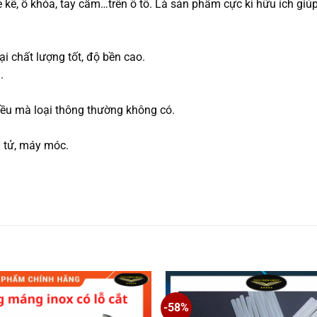
 kẽ, ổ khóa, tay cầm…trên ô tô. Là sản phẩm cực kì hữu ích giúp
i chất lượng tốt, độ bền cao.
.
hiều mà loại thông thường không có.
ện tử, máy móc.
-58%