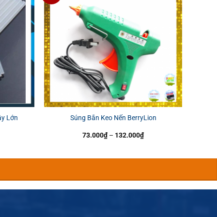
ây Lớn
Súng Bắn Keo Nến BerryLion
oảng
Khoảng
73.000
₫
–
132.000
₫
:
giá:
từ
200₫
73.000₫
n
đến
500₫
132.000₫