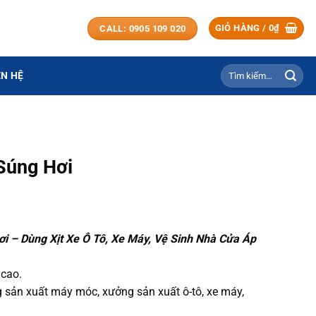
GIỎ HÀNG /
0
₫
CALL: 0905 109 020
Tìm
ÊN HỆ
kiếm:
Súng Hơi
ơi – Dùng Xịt Xe Ô Tô, Xe Máy, Vệ Sinh Nhà Cửa Áp
 cao.
 sản xuất máy móc, xưởng sản xuất ô-tô, xe máy,