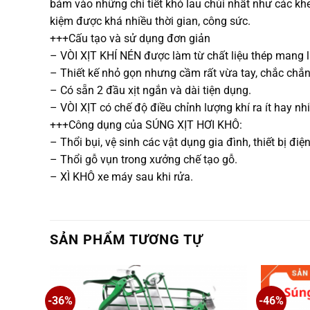
bám vào những chi tiết khó lau chùi nhất như các khe
kiệm được khá nhiều thời gian, công sức.
+++Cấu tạo và sử dụng đơn giản
– VÒI XỊT KHÍ NÉN được làm từ chất liệu thép mang lạ
– Thiết kế nhỏ gọn nhưng cầm rất vừa tay, chắc chắn
– Có sẵn 2 đầu xịt ngắn và dài tiện dụng.
– VÒI XỊT có chế độ điều chỉnh lượng khí ra ít hay n
+++Công dụng của SÚNG XỊT HƠI KHÔ:
– Thổi bụi, vệ sinh các vật dụng gia đình, thiết bị đi
– Thổi gỗ vụn trong xưởng chế tạo gỗ.
– XÌ KHÔ xe máy sau khi rửa.
SẢN PHẨM TƯƠNG TỰ
-36%
-46%