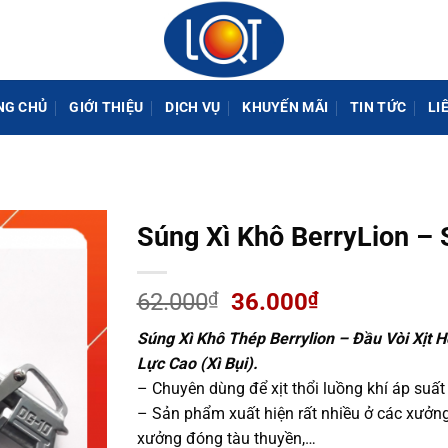
NG CHỦ
GIỚI THIỆU
DỊCH VỤ
KHUYẾN MÃI
TIN TỨC
LI
Súng Xì Khô BerryLion – 
Giá
Giá
62.000
₫
36.000
₫
gốc
hiện
Súng Xì Khô Thép Berrylion – Đầu Vòi Xịt H
là:
tại
Lực Cao (Xì Bụi).
62.000₫.
là:
– Chuyên dùng để xịt thổi luồng khí áp suất
36.000₫.
– Sản phẩm xuất hiện rất nhiều ở các xưởng
xưởng đóng tàu thuyền,…