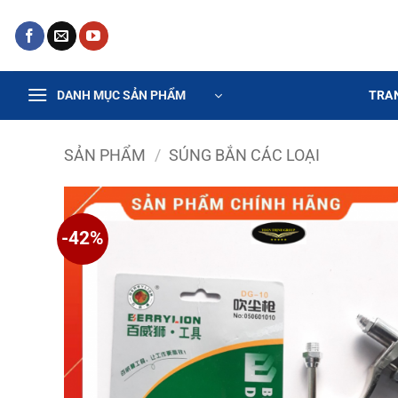
Bỏ
qua
nội
dung
TRA
DANH MỤC SẢN PHẨM
SẢN PHẨM
/
SÚNG BẮN CÁC LOẠI
-42%